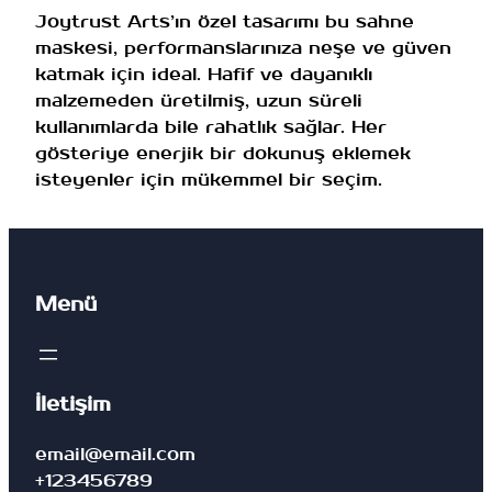
n
Joytrust Arts’ın özel tasarımı bu sahne
e
maskesi, performanslarınıza neşe ve güven
M
katmak için ideal. Hafif ve dayanıklı
a
malzemeden üretilmiş, uzun süreli
s
kullanımlarda bile rahatlık sağlar. Her
k
gösteriye enerjik bir dokunuş eklemek
e
isteyenler için mükemmel bir seçim.
s
i
a
d
Menü
e
t
İletişim
email@email.com
+123456789