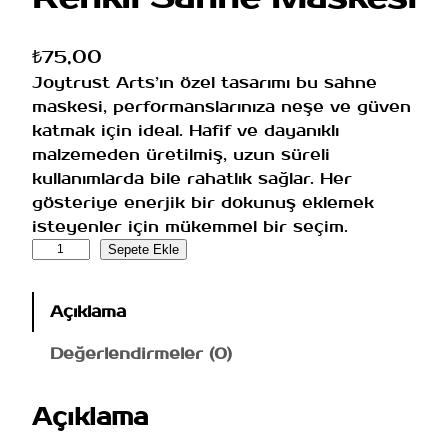
₺
75,00
Joytrust Arts’ın özel tasarımı bu sahne
maskesi, performanslarınıza neşe ve güven
katmak için ideal. Hafif ve dayanıklı
malzemeden üretilmiş, uzun süreli
kullanımlarda bile rahatlık sağlar. Her
gösteriye enerjik bir dokunuş eklemek
isteyenler için mükemmel bir seçim.
R
Sepete Ekle
e
n
Açıklama
k
l
Değerlendirmeler (0)
i
S
Açıklama
a
h