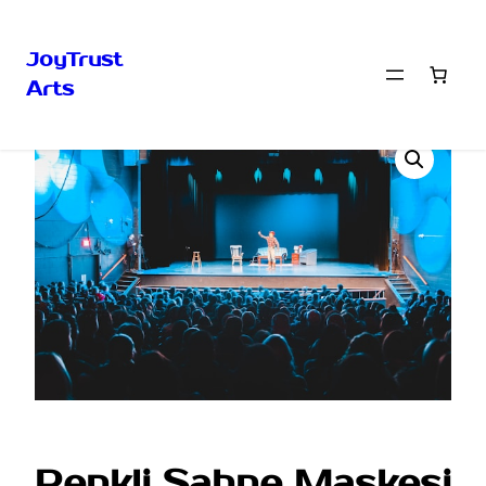
JoyTrust
Arts
İçeriğe
Ana Sayfa
/ Renkli Sahne Maskesi
geç
Renkli Sahne Maskesi