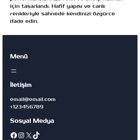
i
için tasarlandı. Hafif yapısı ve canlı
a
renkleriyle sahnede kendinizi özgürce
d
ifade edin.
e
t
Menü
İletişim
email@email.com
+123456789
Sosyal Medya
Facebook
Instagram
X
TikTok