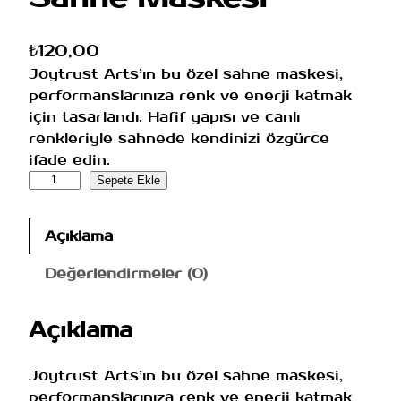
₺
120,00
Joytrust Arts’ın bu özel sahne maskesi,
performanslarınıza renk ve enerji katmak
için tasarlandı. Hafif yapısı ve canlı
renkleriyle sahnede kendinizi özgürce
ifade edin.
S
Sepete Ekle
a
h
Açıklama
n
e
Değerlendirmeler (0)
M
a
Açıklama
s
k
e
Joytrust Arts’ın bu özel sahne maskesi,
s
performanslarınıza renk ve enerji katmak