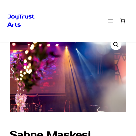
JoyTrust
Arts
İçeriğe
Ana Sayfa
/ Sahne Maskesi
geç
Sahne Maskesi